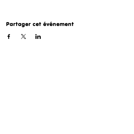
Partager cet événement
ADRESSE
235 avenue du Plateau
69009 Lyon, France
Tél :
04 78 35 31 33
NOS PARTENAIRES